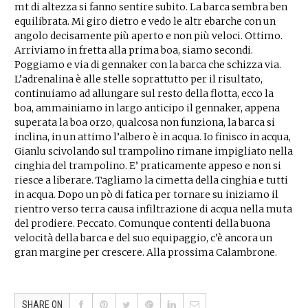
mt di altezza si fanno sentire subito. La barca sembra ben
equilibrata. Mi giro dietro e vedo le altr ebarche con un
angolo decisamente più aperto e non più veloci. Ottimo.
Arriviamo in fretta alla prima boa, siamo secondi.
Poggiamo e via di gennaker con la barca che schizza via.
L’adrenalina è alle stelle soprattutto per il risultato,
continuiamo ad allungare sul resto della flotta, ecco la
boa, ammainiamo in largo anticipo il gennaker, appena
superata la boa orzo, qualcosa non funziona, la barca si
inclina, in un attimo l’albero è in acqua. Io finisco in acqua,
Gianlu scivolando sul trampolino rimane impigliato nella
cinghia del trampolino. E’ praticamente appeso e non si
riesce a liberare. Tagliamo la cimetta della cinghia e tutti
in acqua. Dopo un pò di fatica per tornare su iniziamo il
rientro verso terra causa infiltrazione di acqua nella muta
del prodiere. Peccato. Comunque contenti della buona
velocità della barca e del suo equipaggio, c’è ancora un
gran margine per crescere. Alla prossima Calambrone.
SHARE ON