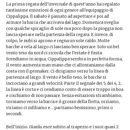
La prima regata dell’invernale di quest’anno ha regalato
tantissime emozioni di ogni genere all’equipaggio di
Cippalippa. Il sabato è passato ad aspettare e poi ad
armare la barca che arrivava dal lago. Domenica sveglia
con qualche spiraglio di sole ma poco dopo la pioggia non
lascia sperare nella partenza della regata. E invece, di
colpo, le nubi si aprono e regna un sole caldo. Molte
barche a vela al largo ci lasciano ben sperare. Solo un bel
vento teso da nord ci ricorda che l’estate è finita.
Scendiamo in acqua, Cippalippa sembra in perfetta forma,
il vento aumenta man mano che ci allontaniamo dalla
costa con il gennaker. Ci dirigiamo verso la linea di
partenza al largo. Il vento è bello teso, le barche si
incrociano a grandi velocità. Parte il segnale dei 5, dei 4, 2,
la linea è corta e ci rendiamo conto di essere troppo in boa
e rischiamo di non passare. Senza esitazioni strambiamo,
torniamo verso la barca e il grosso della flotta, orziamo,
viriamo ci infiliamo e… partiamo benissimo, primi o
secondi.
Bell’inizio. Gianlu esce subito al trapezio e i suoi quasi 2