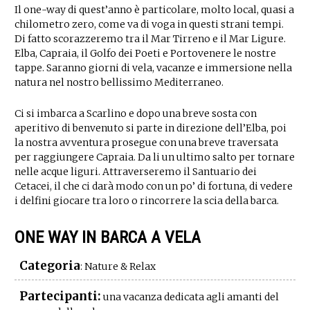
Il one-way di quest’anno è particolare, molto local, quasi a
chilometro zero, come va di voga in questi strani tempi.
Di fatto scorazzeremo tra il Mar Tirreno e il Mar Ligure.
Elba, Capraia, il Golfo dei Poeti e Portovenere le nostre
tappe. Saranno giorni di vela, vacanze e immersione nella
natura nel nostro bellissimo Mediterraneo.
Ci si imbarca a Scarlino e dopo una breve sosta con
aperitivo di benvenuto si parte in direzione dell’Elba, poi
la nostra avventura prosegue con una breve traversata
per raggiungere Capraia. Da li un ultimo salto per tornare
nelle acque liguri. Attraverseremo il Santuario dei
Cetacei, il che ci darà modo con un po’ di fortuna, di vedere
i delfini giocare tra loro o rincorrere la scia della barca.
ONE WAY IN BARCA A VELA
Categoria
: Nature & Relax
Partecipanti:
una vacanza dedicata agli amanti del