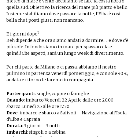
meteo di mare e vento decidiamo se fare la costa nord o
quella sud. Obiettivo la ricerca del mare più piatto e bello.
Insieme stabiliamo dove passare la notte, l’Elba è così
bella che i posti giusti non mancano.
E i giorni dopo?
Beh dipende a che ora siamo andati a dormire…, e dove c’è
più sole. In fondo siamo in mare per spassarcela e
quindi! Che aspetti, sarà un lungo week di divertimento.
Per chi parte da Milano o ci passa, abbiamo il nostro
pulmino in partenza venerdì pomeriggio, e con sole 40 €,
andata e ritorno le faremo in compagnia.
Partecipanti:
single, coppie o famiglie
Quando
: imbarco Venerdì 22 Aprile dalle ore 20.00 –
sbarco Lunedì 25 alle ore 17.30
Dove
: imb
arco e sbarco a Salivoli – Navigazione all’Isola
d’Elba e Capraia
Durata
: 3 giorni – 3 notti
Imbarchi
: singoli o a cabina