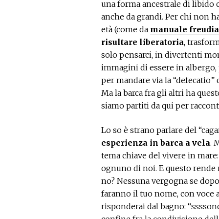
una forma ancestrale di libido 
anche da grandi. Per chi non ha
età (come da
manuale freudi
risultare liberatoria
, trasfor
solo pensarci, in divertenti mo
immagini di essere in albergo
per mandare via la “defecatio” 
Ma la barca fra gli altri ha que
siamo partiti da qui per raccont
Lo so è strano parlare del “cag
esperienza in barca a vela
. 
tema chiave del vivere in mare: 
ognuno di noi. E questo rende m
no? Nessuna vergogna se dopo e
faranno il tuo nome, con voce a
risponderai dal bagno: “ssssono…