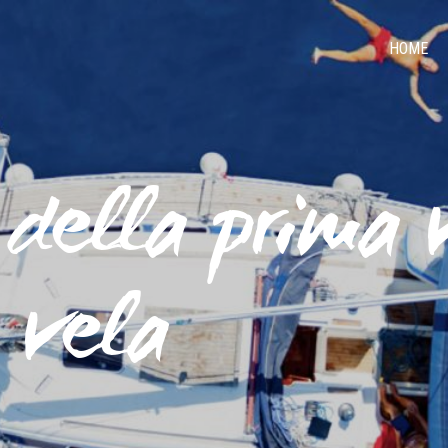
HOME
della prima v
 vela