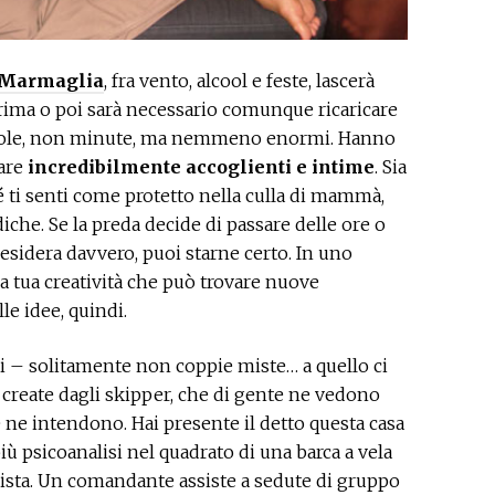
a Marmaglia
, fra vento, alcool e feste, lascerà
ima o poi sarà necessario comunque ricaricare
iccole, non minute, ma nemmeno enormi. Hanno
are
incredibilmente accoglienti e intime
. Sia
 ti senti come protetto nella culla di mammà,
diche. Se la preda decide di passare delle ore o
desidera davvero, puoi starne certo. In uno
 la tua creatività che può trovare nuove
le idee, quindi.
ti – solitamente non coppie miste… a quello ci
reate dagli skipper, che di gente ne vedono
e ne intendono. Hai presente il detto questa casa
iù psicoanalisi nel quadrato di una barca a vela
lista. Un comandante assiste a sedute di gruppo