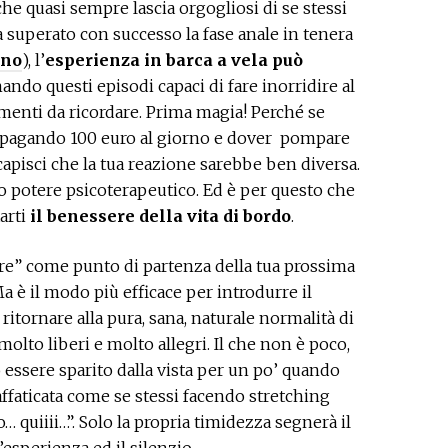
che quasi sempre lascia orgogliosi di se stessi
 superato con successo la fase anale in tenera
ano
), l’
esperienza in barca a vela può
mando questi episodi capaci di fare inorridire al
menti da ricordare. Prima magia! Perché se
, pagando 100 euro al giorno e dover pompare
capisci che la tua reazione sarebbe ben diversa.
sto potere psicoterapeutico. Ed è per questo che
arti
il benessere della vita di bordo
.
are” come punto di partenza della tua prossima
Ma è il modo più efficace per introdurre il
ritornare alla pura, sana, naturale normalità di
olto liberi e molto allegri. Il che non è poco,
ssere sparito dalla vista per un po’ quando
ffaticata come se stessi facendo stretching
 quiiii…”. Solo la propria timidezza segnerà il