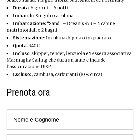
Sbarco sabato 1 luglio a Ibiza Sant Antoni de Portmany
Durata
: 6 giorni – 6 notti
Imbarchi
: Singoli o a cabina
Imbarcazione
: “Sand” – Oceanis 473 – 4 cabine
matrimoniali e 2 bagni
Sistemazione
: In cabina doppia o in quadrato
Quota:
340€
Incluso
: skipper, tender, lenzuola e Tessera associativa
Marmaglia Sailing che dura un anno e include
l’assicurazione UISP
Escluso
: , cambusa, carburanti (10 € circa)
Prenota ora