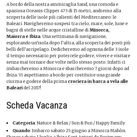
A bordo della nostra ammiraglia Sand, una comoda e
spaziosa Oceanis Clipper 473 di 15 metri, andremo alla
scoperta delle isole più calienti del Mediterraneo: le
Baleari. Navigheremo sospesi tra cielo, mare, sole, lune e
bagni di stelle nelle acque cristalline di
Minorca,
Maiorca e Ibiza
. Una settimana di navigazione,
esplorando un’isola dopo l’altra, alla scoperta dei posti più
belli dell’arcipelago. Dedicheremo ad ognuna delle 3 isole
il tempo necessario per potercele godere, vivere e visitare
senza mai tornare due volte nello stesso posto. Infatti ci
imbarcheremo a Minorca e sbarcheremo 7 giorni dopo ad
Ibiza. Vi aspettiamo a bordo per costituire una grande
ciurma e godere della prima
crociera in barca a vela alle
Baleari
del 2017!
Scheda Vacanza
Categoria
: Nature & Relax / Sun & Fun / Happy Family
Quando
: Imbarco sabato 25 giugno a Minorca Mahòn.