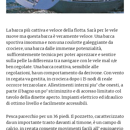
La barca più cattiva e veloce della flotta. Sarà per le vele
nuove ma questa barca è veramente veloce. Una barca
sportiva insomma e non una roulotte galeggiante da
crociere, una barca dalle immense potenzialità,
sufficentemente tecnica per poter aprezzare e sentire
sulla pelle la differenza tra navigare con le vele mal o/e
ben regolate. Una barca reattiva, sensibile alle
regolazioni, ha un comportamento da derivone. Con vento
in regata va gestita, in crociera dopo i 15 nodi di reale
occorre terzarolare. Allestimenti interni piu’ che onesti, a
parte il bagno un po’ striminzito e di accesso limitato col
tavolo della dinette aperto. Impianti elettrico ed idraulico
di ottimo livello e facilmente accessibili.
Pesca parecchio per un 36 piedi. Il pozzetto, caratterizzato
da un importante trasto davanti al timone, è un campo di
calcio, in regata consente movimenti facili all’ equipaggio