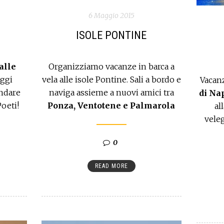
6 Maggio 2015
ISOLE PONTINE
alle
Organizziamo vacanze in barca a
ggi
vela alle isole Pontine. Sali a bordo e
Vacan
andare
naviga assieme a nuovi amici tra
di Na
Poeti!
Ponza, Ventotene e Palmarola
al
veleg
0
READ MORE