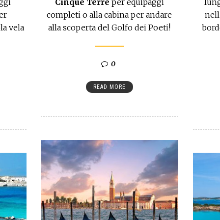
ggi
Cinque Terre
per equipaggi
lung
er
completi o alla cabina per andare
nell
la vela
alla scoperta del Golfo dei Poeti!
bord
0
READ MORE