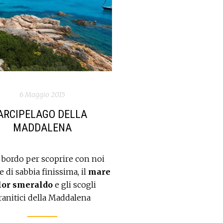
6 Maggio 2015
ARCIPELAGO DELLA
MADDALENA
a bordo per scoprire con noi
 di sabbia finissima, il
mare
lor smeraldo
e gli scogli
ranitici della Maddalena