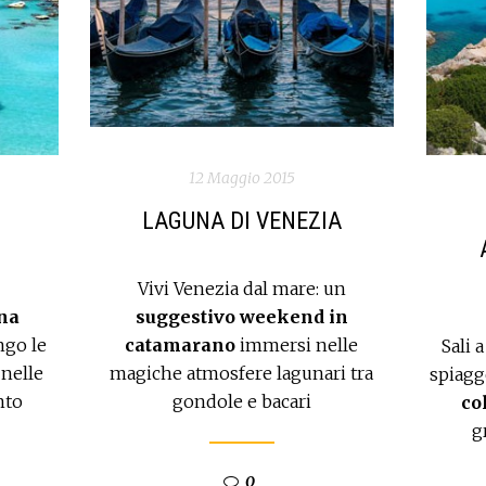
12 Maggio 2015
LAGUNA DI VENEZIA
O
Vivi Venezia dal mare: un
na
suggestivo weekend in
ngo le
catamarano
immersi nelle
Sali 
 nelle
magiche atmosfere lagunari tra
spiagge
nto
gondole e bacari
co
g
0