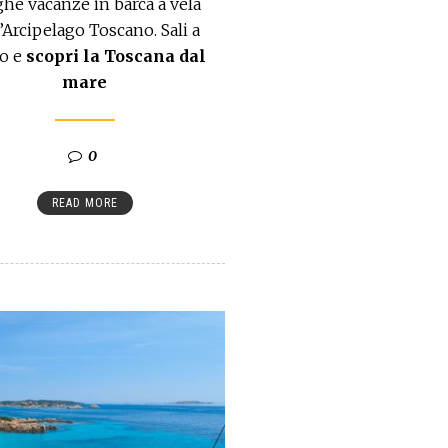
he vacanze in barca a vela
’Arcipelago Toscano. Sali a
o e
scopri la Toscana dal
mare
0
READ MORE