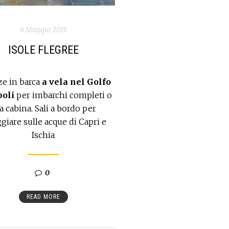
6 Maggio 2015
ISOLE FLEGREE
ze in barca
a vela nel Golfo
poli
per imbarchi completi o
la cabina. Sali a bordo per
giare sulle acque di Capri e
Ischia
0
READ MORE