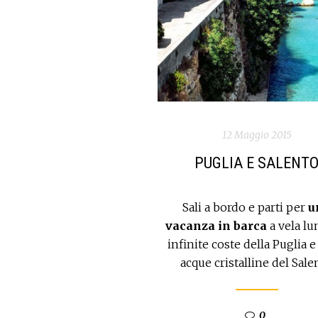
12 Maggio 2015
PUGLIA E SALENT
Sali a bordo e parti per
u
vacanza in barca
a vela lu
infinite coste della Puglia e
acque cristalline del Sale
0