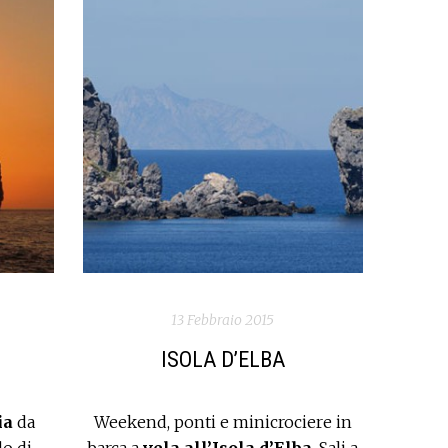
13 Febbraio 2015
ISOLA D’ELBA
ia
da
Weekend, ponti e minicrociere in
do di
barca a
vela all’Isola d’Elba
. Sali a