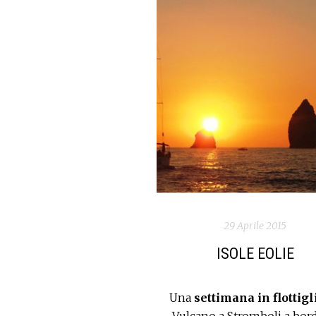
29 Aprile 2015
ISOLE EOLIE
Una
settimana in flottigl
Vulcano a Stromboli a bor