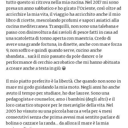
tutto questo si ritrova nella mia cucina. Nel 2017 mi sono
presa un anno sabbatico e ho girato l’Oriente, così oltre ad
arricchire la mia vita, il viaggio ha arricchito anche il mio
libro di ricette, mescolando profumi e sapori asiatici alla
cucina mediterranea. Tranquilli, non sono una talebana e
passo con disinvoltura dai ravioli di pesce fatti in casa ad
una scatoletta di tonno aperta con maestria. Credo di
avere una grande fortuna, in dinette, anche con mare forza
9, non soffro e quindi quando serve, cucino anche
sbandata… sarà il mio passato da pole dancer o le
performance di cerchio acrobatico che mi hanno abituata
a creare anche a testa in giù 😀
Il mio piatto preferito è la libertà. Che quando non sono in
mare mi godo guidando la mia moto. Negli anni ho anche
avuto il tempo per studiare, ho due lauree. Sono una
pedagogista e counselor, amo i bambini (degli altri) e il
loro catartico stupore per le meraviglie della vita. Nel
2005 ho vissuto su una piccola barca a vela per 4 mesi
consecutivi senza che prima avessi mai sentito parlare di
bolina o cazzare la randa… da allora il mare è la mia