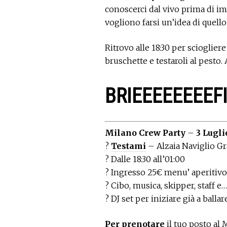
conoscerci dal vivo prima di im
vogliono farsi un’idea di quell
Ritrovo alle 18:30 per sciogliere
bruschette e testaroli al pesto. 
BRIEEEEEEEEF
Milano Crew Party
–
3 Lugli
?
Testami
– Alzaia Naviglio G
? Dalle 18:30 all’01:00
? Ingresso 25€ menu’ aperitivo
? Cibo, musica, skipper, staff e…
? DJ set per iniziare già a ball
Per prenotare
il tuo posto al