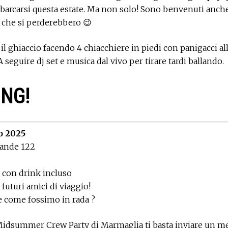
barcarsi questa estate. Ma non solo! Sono benvenuti anche 
o che si perderebbero 😉
 il ghiaccio facendo 4 chiacchiere in piedi con panigacci alla 
A seguire dj set e musica dal vivo per tirare tardi ballando.
ING!
o 2025
rande 122
 con drink incluso
 futuri amici di viaggio!
are come fossimo in rada ?
 Midsummer Crew Party di Marmaglia ti basta inviare un m