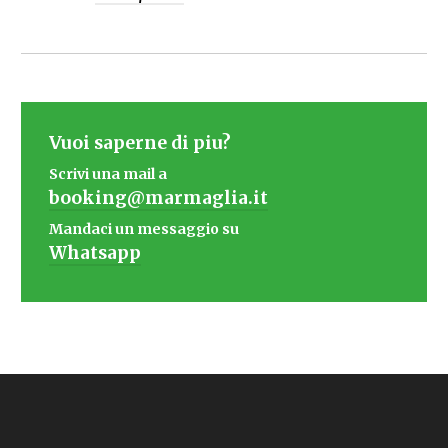
Vuoi saperne di piu?
Scrivi una mail a
booking@marmaglia.it
Mandaci un messaggio su
Whatsapp