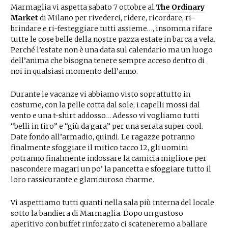
Marmaglia vi aspetta sabato 7 ottobre al
The Ordinary
Market
di Milano per rivederci, ridere, ricordare, ri-
brindare e ri-festeggiare tutti assieme…, insomma rifare
tutte le cose belle della nostre pazza estate in barca a vela.
Perché l’estate non è una data sul calendario ma un luogo
dell’anima che bisogna tenere sempre acceso dentro di
noi in qualsiasi momento dell’anno.
Durante le vacanze vi abbiamo visto soprattutto in
costume, con la pelle cotta dal sole, i capelli mossi dal
vento e una t-shirt addosso… Adesso vi vogliamo tutti
“belli in tiro” e “giù da gara” per una serata super cool.
Date fondo all’armadio, quindi. Le ragazze potranno
finalmente sfoggiare il mitico tacco 12, gli uomini
potranno finalmente indossare la camicia migliore per
nascondere magari un po’ la pancetta e sfoggiare tutto il
loro rassicurante e glamouroso charme.
Vi aspettiamo tutti quanti nella sala più interna del locale
sotto la bandiera di Marmaglia. Dopo un gustoso
aperitivo con buffet rinforzato ci scateneremo a ballare